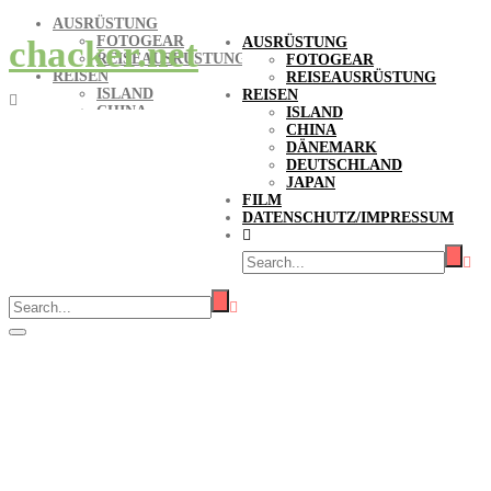
AUSRÜSTUNG
FOTOGEAR
chacker.net
AUSRÜSTUNG
REISEAUSRÜSTUNG
FOTOGEAR
REISEN
REISEAUSRÜSTUNG
ISLAND
REISEN
CHINA
ISLAND
DÄNEMARK
CHINA
DEUTSCHLAND
DÄNEMARK
JAPAN
DEUTSCHLAND
FILM
JAPAN
DATENSCHUTZ/IMPRESSUM
FILM
DATENSCHUTZ/IMPRESSUM