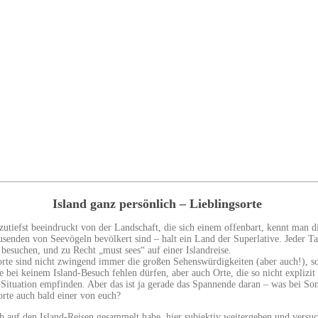
Island ganz persönlich – Lieblingsorte
zutiefst beeindruckt von der Landschaft, die sich einem offenbart, kennt man d
senden von Seevögeln bevölkert sind – halt ein Land der Superlative. Jeder Ta
 besuchen, und zu Recht „must sees“ auf einer Islandreise.
rte sind nicht zwingend immer die großen Sehenswürdigkeiten (aber auch!), son
ie bei keinem Island-Besuch fehlen dürfen, aber auch Orte, die so nicht expliz
 Situation empfinden. Aber das ist ja gerade das Spannende daran – was bei So
orte auch bald einer von euch?
 auf den Island-Reisen gesammelt habe, hier subjektiv weitergeben und versuch