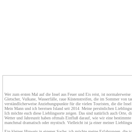
Wer zum ersten Mal auf die Insel aus Feuer und Eis reist, ist normalerweise 
Gletscher, Vulkane, Wasserfälle, raue Küstenstreifen, die im Sommer von tau
verständlicherweise Anziehungspunkte für die vielen Touristen, die die Insel
Mein Mann und ich bereisen Island seit 2014. Meine persönlichen Lieblingso
Ich möchte euch diese Lieblingsorte zeigen. Das sind natürlich auch Orte, d
Wetter und Jahreszeit haben oftmals Einfluß darauf, wie wir eine bestimmte
manchmal dramatisch oder mystisch. Vielleicht ist ja einer meiner Lieblings
Ein kleiner Hinweis in eigener Sache: ich möchte meine Erfahrungen, die ich