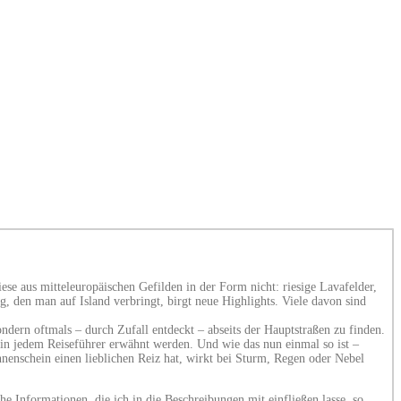
iese aus mitteleuropäischen Gefilden in der Form nicht: riesige Lavafelder,
g, den man auf Island verbringt, birgt neue Highlights. Viele davon sind
dern oftmals – durch Zufall entdeckt – abseits der Hauptstraßen zu finden.
it in jedem Reiseführer erwähnt werden. Und wie das nun einmal so ist –
nnenschein einen lieblichen Reiz hat, wirkt bei Sturm, Regen oder Nebel
e Informationen, die ich in die Beschreibungen mit einfließen lasse, so