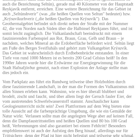
auch die Bezeichnung Seltún), gerade mal 40 Kilometer von der Hauptstadt
Reykjavík entfernt, erreichen. Eine weitere Bezeichnung für das Gebiet ist
auch „Seltúnshverir“ (was „die heißen Quellen von Seltun“ bedeutet) bzw.
„Krýsuvíkurhverir („die heißen Quellen von Krýsuvík“). Das
Geothermalgebiet befindet sich direkt neben der Straße mit der Nummer
42, die von Norden nach Süden über die Halbinsel Reykjanes führt, und ist
somit leicht zugänglich. Die Vulkanlandschaft beeindruckt mit einem
faszinierenden Farbenspiel aus Rot, Braun, Grau, Gelb und Braun – je
nachdem, welches Mineral an die Erdoberfläche befördert wird. Seltún liegt
am Fuße des Berges Sveifluháls und gehört zum Vulkangebiet Krýsuvík.
Das Gebiet ist wahrscheinlich durch Erdbebenbrüche entstanden. In einer
Tiefe von rund 1000 Metern ist es bereits 200 Grad Celsius heiß! In den
1990er Jahren wurde hier die Erdwärme zur Energiegewinnung für die
Stadt Hafnafjörður genutzt, nach einer Explosion der Anlage stellte man
dies jedoch ein.
Vom Parkplatz aus führt ein Rundweg teilweise über Holzbohlen durch
diese faszinierende Landschaft, in der man die Formen des Vulkanismus mit
allen Sinnen erleben kann. Wahnsinn, wie es hier überall blubbert und
brodelt, zischt und faucht, und über allem liegt der Geruch fauler Eier, der
vom austretenden Schwefelwasserstoff stammt. Anschaulicher kann
Geologieunterricht nicht sein! Zwei Plattformen auf dem Weg bieten eine
tolle Aussicht auf die farbenprächtige Umgebung, die wie ein Gemälde der
Natur wirkt. Verlassen sollte man die angelegten Wege aber auf keinen Fall,
denn die Dampfaustrittsstellen und heißen Quellen sind 80 bis 100 Grad
heiß, Verbrennungen sind also garantiert bei einem Fehltritt! Besonders
empfehlenswert ist auch der Aufstieg den Berg hinauf, allerdings nur für
Trittsichere, denn der Pfad ist hier nicht befestigt und teilweise sehr schmal,