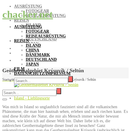
AUSRÜSTUNG
FOTOGEAR
chacker.net
REISEAUSRÜSTUNG
REISEN
ISLAND
AUSRÜSTUNG
CHINA
FOTOGEAR
DÄNEMARK
REISEAUSRÜSTUNG
DEUTSCHLAND
REISEN
JAPAN
ISLAND
FILM
CHINA
DATENSCHUTZ/IMPRESSUM
DÄNEMARK
DEUTSCHLAND
JAPAN
FILM
Geothermalgebiet Krýsuvík / Seltún
DATENSCHUTZ/IMPRESSUM
Startseite
/
Island - Lieblingsorte
/
Geothermalgebiet Krýsuvík / Seltún
Shacker
Island - Lieblingsorte
Was mich in Island so unglaublich fasziniert sind all die vulkanischen
Phänomene, die man hier hautnah sehen, erleben und auch riechen kann. Es
sind diese Kräfte der Natur, die mir als Mensch immer wieder bewusst
machen, wie klein ich auf dieser Welt bin. Daher liebe ich es, die
zahlreichen Geothermalgebiete dieser Insel zu besuchen! Ganz
unkompliziert kann man das Geothermalgebiet Krýsuvík (gebräuchlich ist