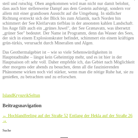
steil und rutschig. Oben angekommen wird man nicht nur damit belohnt,
dass auch hier stellenweise Dampf aus dem Gestein aufsteigt, sondern vor
allem mit einer grandiosen Aussicht auf die Umgebung. In südlicher
Richtung erstreckt sich der Blick bis zum Atlantik, nach Norden hin
schimmert der See Kleifarvatn tiefblau in der ansonsten kahlen Landschaft.
Ins Auge fällt auch ein „grünes Juwel“, der See Grænavatn, was übersetzt
„grüner See“ bedeutet. Der Name ist Programm, denn das Wasser des Sees,
der sich in einem Explosionskrater befindet, schimmert ein einem kräftigen
grün-türkis, verursacht durch Mineralien und Algen.
Das Geothermalgebiet ist – wie so viele Sehenswürdigkeiten in
Hauptstadtnähe – längst kein Geheimtipp mehr, und es ist hier in der
Hauptsaison oft sehr voll. Daher empfehle ich, das Gebiet nach Möglichkeit
eher morgens oder abends zu besuchen, denn all die faszinierenden
Phänomene wirken noch viel stärker, wenn man die nötige Ruhe hat, sie zu
genießen, zu betrachten und zu erforschen.
Island
Krysuvik
Seltun
Beitragsnavigation
←
Hochlandfeeling auf der Straße 52
Entlang der Hekla auf der Straße 26
→
Suche