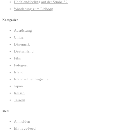
Hochlandfeeling auf der Straße 52
Wanderung zum Eldborg
Kategorien
Ausrüstung
China
Dänemark
Deutschland
Film
Fotogear
Island
Island – Lieblingsorte
Japan
Reisen
Taiwan
Meta
Anmelden
Eintrags-Feed