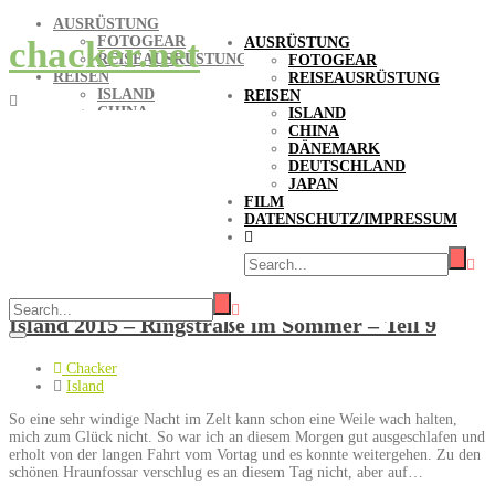
AUSRÜSTUNG
FOTOGEAR
chacker.net
AUSRÜSTUNG
REISEAUSRÜSTUNG
FOTOGEAR
REISEN
REISEAUSRÜSTUNG
ISLAND
REISEN
CHINA
ISLAND
DÄNEMARK
CHINA
DEUTSCHLAND
DÄNEMARK
JAPAN
DEUTSCHLAND
FILM
JAPAN
DATENSCHUTZ/IMPRESSUM
FILM
DATENSCHUTZ/IMPRESSUM
Island 2015 – Ringstraße im Sommer – Teil 9
Chacker
Island
So eine sehr windige Nacht im Zelt kann schon eine Weile wach halten,
mich zum Glück nicht. So war ich an diesem Morgen gut ausgeschlafen und
erholt von der langen Fahrt vom Vortag und es konnte weitergehen. Zu den
schönen Hraunfossar verschlug es an diesem Tag nicht, aber auf…