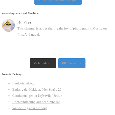
neuerdings auch auf YouTube
chacker
This channel is about sharing the joy of photography. Mostly on
film. And travel.
Mehr laden…
Subscribe
Neueste Beiträge
Haukadalsskógur
Entlang der Hekla auf der Straße 26
Geothermalgebiet Krýsuvík / Seltún
Hochlandfeeling auf der Straße 52
Wanderung zum Eldborg