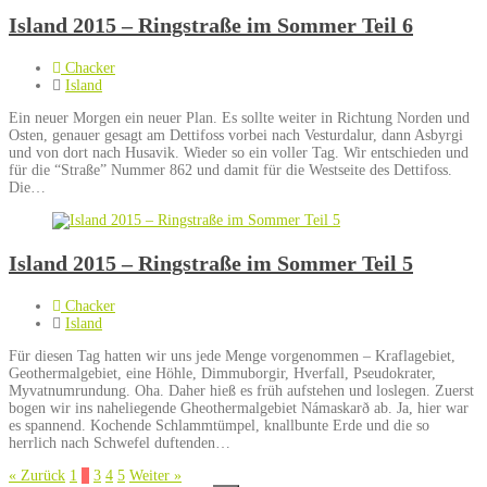
Island 2015 – Ringstraße im Sommer Teil 6
Chacker
Island
Ein neuer Morgen ein neuer Plan. Es sollte weiter in Richtung Norden und
Osten, genauer gesagt am Dettifoss vorbei nach Vesturdalur, dann Asbyrgi
und von dort nach Husavik. Wieder so ein voller Tag. Wir entschieden und
für die “Straße” Nummer 862 und damit für die Westseite des Dettifoss.
Die…
Island 2015 – Ringstraße im Sommer Teil 5
Chacker
Island
Für diesen Tag hatten wir uns jede Menge vorgenommen – Kraflagebiet,
Geothermalgebiet, eine Höhle, Dimmuborgir, Hverfall, Pseudokrater,
Myvatnumrundung. Oha. Daher hieß es früh aufstehen und loslegen. Zuerst
bogen wir ins naheliegende Gheothermalgebiet Námaskarð ab. Ja, hier war
es spannend. Kochende Schlammtümpel, knallbunte Erde und die so
herrlich nach Schwefel duftenden…
Seite
Seite
Seite
Seite
Seite
« Zurück
1
2
3
4
5
Weiter »