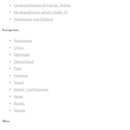
Geothermalgebiet Krýsuvík / Seltún
Hochlandfeeling auf der Straße 52
Wanderung zum Eldborg
Kategorien
Ausrüstung
China
Dänemark
Deutschland
Film
Fotogear
Island
Island – Lieblingsorte
Japan
Reisen
Taiwan
Meta