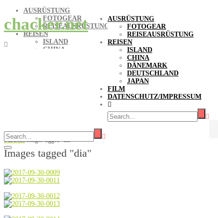
AUSRÜSTUNG
FOTOGEAR
chacker.net
AUSRÜSTUNG
REISEAUSRÜSTUNG
FOTOGEAR
REISEN
REISEAUSRÜSTUNG
ISLAND
REISEN
CHINA
ISLAND
DÄNEMARK
CHINA
DEUTSCHLAND
DÄNEMARK
JAPAN
DEUTSCHLAND
FILM
JAPAN
DATENSCHUTZ/IMPRESSUM
FILM
DATENSCHUTZ/IMPRESSUM
Bilder-Stichwort Dia
Startseite
/
Images tagged "dia"
Images tagged "dia"