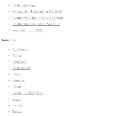
Haukadalsskógur
Entlang der Hekla auf der Straße 26
Geothermalgebiet Krýsuvík / Seltún
Hochlandfeeling auf der Straße 52
Wanderung zum Eldborg
Kategorien
Ausrüstung
China
Dänemark
Deutschland
Film
Fotogear
Island
Island – Lieblingsorte
Japan
Reisen
Taiwan