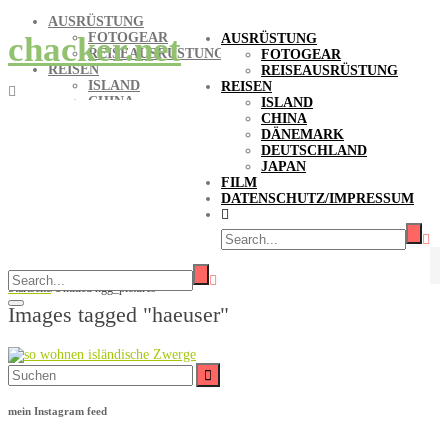
AUSRÜSTUNG
FOTOGEAR
chacker.net
AUSRÜSTUNG
REISEAUSRÜSTUNG
FOTOGEAR
REISEN
REISEAUSRÜSTUNG
ISLAND
REISEN
CHINA
ISLAND
DÄNEMARK
CHINA
DEUTSCHLAND
DÄNEMARK
JAPAN
DEUTSCHLAND
FILM
JAPAN
DATENSCHUTZ/IMPRESSUM
FILM
DATENSCHUTZ/IMPRESSUM
Bilder-Stichwort Häuser
Startseite
/
Untitled ngg_pictures
Images tagged "haeuser"
Suche
nach:
mein Instagram feed