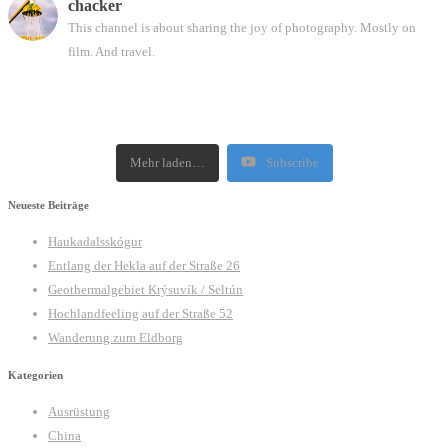
chacker
This channel is about sharing the joy of photography. Mostly on
film. And travel.
Mehr laden…
Subscribe
Neueste Beiträge
Haukadalsskógur
Entlang der Hekla auf der Straße 26
Geothermalgebiet Krýsuvík / Seltún
Hochlandfeeling auf der Straße 52
Wanderung zum Eldborg
Kategorien
Ausrüstung
China