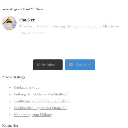
neuerdings auch auf YouTube
chacker
This channel is about sharing the joy of photography. Mostly on
film. And travel.
Mehr laden…
Subscribe
Neueste Beiträge
Haukadalsskógur
Entlang der Hekla auf der Straße 26
Geothermalgebiet Krýsuvík / Seltún
Hochlandfeeling auf der Straße 52
Wanderung zum Eldborg
Kategorien