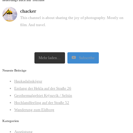
chacker
This channel is about sharing the joy of photography. Mostly on
film. And travel.
Mehr laden…
Subscribe
Neueste Beiträge
Haukadalsskógur
Entlang der Hekla auf der Straße 26
Geothermalgebiet Krýsuvík / Seltún
Hochlandfeeling auf der Straße 52
Wanderung zum Eldborg
Kategorien
Ausrüstung