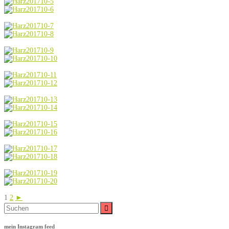
1
2
►
Suche
nach:
mein Instagram feed