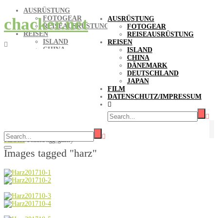
AUSRÜSTUNG
FOTOGEAR
chacker.net
AUSRÜSTUNG
REISEAUSRÜSTUNG
FOTOGEAR
REISEN
REISEAUSRÜSTUNG
ISLAND
REISEN
CHINA
ISLAND
DÄNEMARK
CHINA
DEUTSCHLAND
DÄNEMARK
JAPAN
DEUTSCHLAND
FILM
JAPAN
DATENSCHUTZ/IMPRESSUM
FILM
DATENSCHUTZ/IMPRESSUM
Bilder-Stichwort Harz
Startseite
/
Untitled ngg_gallery
Images tagged "harz"