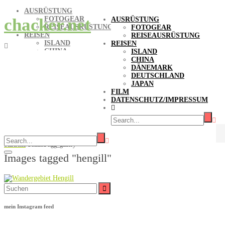
AUSRÜSTUNG
FOTOGEAR
chacker.net
AUSRÜSTUNG
REISEAUSRÜSTUNG
FOTOGEAR
REISEN
REISEAUSRÜSTUNG
ISLAND
REISEN
CHINA
ISLAND
DÄNEMARK
CHINA
DEUTSCHLAND
DÄNEMARK
JAPAN
DEUTSCHLAND
FILM
JAPAN
DATENSCHUTZ/IMPRESSUM
FILM
DATENSCHUTZ/IMPRESSUM
Bilder-Stichwort Hengill
Startseite
/
Untitled ngg_gallery
Images tagged "hengill"
Suche
nach:
mein Instagram feed