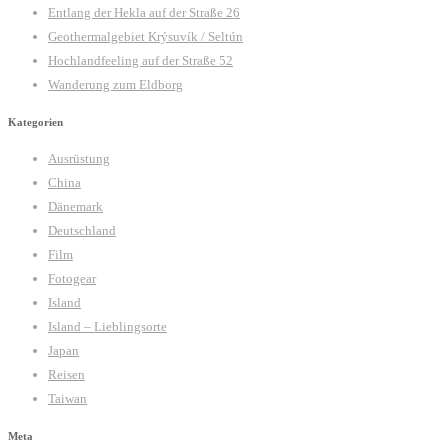
Entlang der Hekla auf der Straße 26
Geothermalgebiet Krýsuvík / Seltún
Hochlandfeeling auf der Straße 52
Wanderung zum Eldborg
Kategorien
Ausrüstung
China
Dänemark
Deutschland
Film
Fotogear
Island
Island – Lieblingsorte
Japan
Reisen
Taiwan
Meta