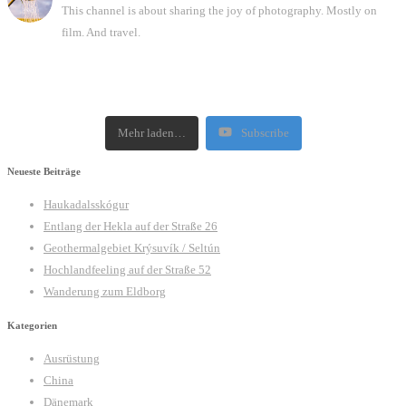
This channel is about sharing the joy of photography. Mostly on
film. And travel.
Mehr laden…
Subscribe
Neueste Beiträge
Haukadalsskógur
Entlang der Hekla auf der Straße 26
Geothermalgebiet Krýsuvík / Seltún
Hochlandfeeling auf der Straße 52
Wanderung zum Eldborg
Kategorien
Ausrüstung
China
Dänemark