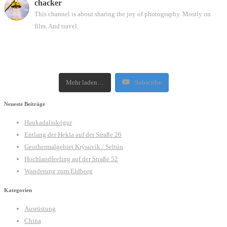
chacker
This channel is about sharing the joy of photography. Mostly on
film. And travel.
Mehr laden…
Subscribe
Neueste Beiträge
Haukadalsskógur
Entlang der Hekla auf der Straße 26
Geothermalgebiet Krýsuvík / Seltún
Hochlandfeeling auf der Straße 52
Wanderung zum Eldborg
Kategorien
Ausrüstung
China