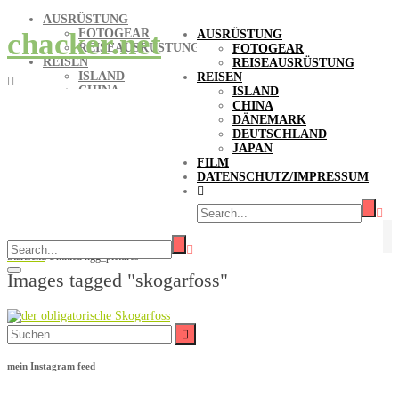
AUSRÜSTUNG
FOTOGEAR
chacker.net
AUSRÜSTUNG
REISEAUSRÜSTUNG
FOTOGEAR
REISEN
REISEAUSRÜSTUNG
ISLAND
REISEN
CHINA
ISLAND
DÄNEMARK
CHINA
DEUTSCHLAND
DÄNEMARK
JAPAN
DEUTSCHLAND
FILM
JAPAN
DATENSCHUTZ/IMPRESSUM
FILM
DATENSCHUTZ/IMPRESSUM
Bilder-Stichwort Skogarfoss
Startseite
/
Untitled ngg_pictures
Images tagged "skogarfoss"
Suche
nach:
mein Instagram feed