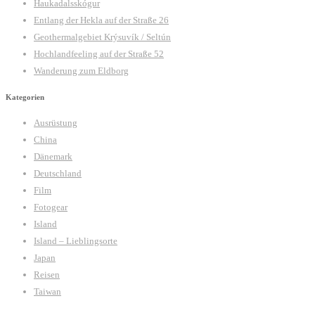
Haukadalsskógur
Entlang der Hekla auf der Straße 26
Geothermalgebiet Krýsuvík / Seltún
Hochlandfeeling auf der Straße 52
Wanderung zum Eldborg
Kategorien
Ausrüstung
China
Dänemark
Deutschland
Film
Fotogear
Island
Island – Lieblingsorte
Japan
Reisen
Taiwan