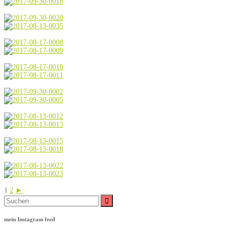
1
2
►
Suche
nach:
mein Instagram feed