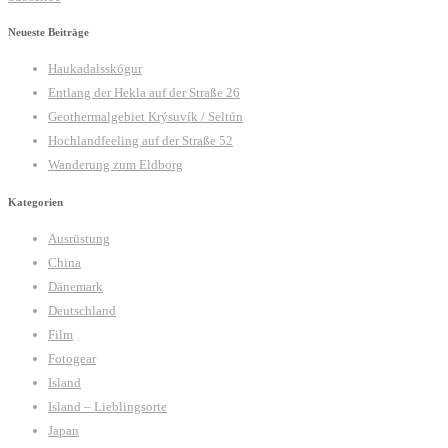
Neueste Beiträge
Haukadalsskógur
Entlang der Hekla auf der Straße 26
Geothermalgebiet Krýsuvík / Seltún
Hochlandfeeling auf der Straße 52
Wanderung zum Eldborg
Kategorien
Ausrüstung
China
Dänemark
Deutschland
Film
Fotogear
Island
Island – Lieblingsorte
Japan