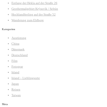
Entlang der Hekla auf der Straße 26
Geothermalgebiet Krýsuvík / Seltún
Hochlandfeeling auf der Straße 52
Wanderung zum Eldborg
Kategorien
Ausrüstung
China
Dänemark
Deutschland
Film
Fotogear
Island
Island – Lieblingsorte
Japan
Reisen
Taiwan
Meta