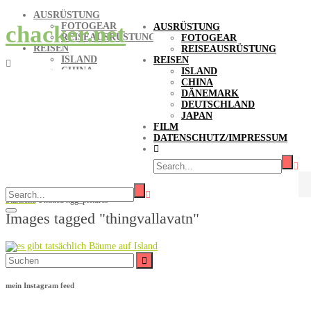
AUSRÜSTUNG
FOTOGEAR
chacker.net
AUSRÜSTUNG
REISEAUSRÜSTUNG
FOTOGEAR
REISEN
REISEAUSRÜSTUNG
ISLAND
REISEN
CHINA
ISLAND
DÄNEMARK
CHINA
DEUTSCHLAND
DÄNEMARK
JAPAN
DEUTSCHLAND
FILM
JAPAN
DATENSCHUTZ/IMPRESSUM
FILM
DATENSCHUTZ/IMPRESSUM
Bilder-Stichwort Thingvallavatn
Startseite
/
Untitled ngg_pictures
Images tagged "thingvallavatn"
Suche
nach:
mein Instagram feed