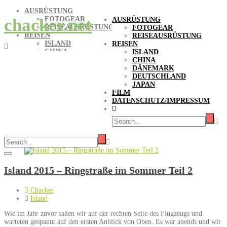
AUSRÜSTUNG
FOTOGEAR
chacker.net
AUSRÜSTUNG
REISEAUSRÜSTUNG
FOTOGEAR
REISEN
REISEAUSRÜSTUNG
ISLAND
REISEN
CHINA
ISLAND
DÄNEMARK
CHINA
DEUTSCHLAND
DÄNEMARK
JAPAN
DEUTSCHLAND
FILM
JAPAN
DATENSCHUTZ/IMPRESSUM
FILM
DATENSCHUTZ/IMPRESSUM
Tag-Archive:
Dyrholaey
Island 2015 – Ringstraße im Sommer Teil 2
Chacker
Island
Wie im Jahr zuvor saßen wir auf der rechten Seite des Flugzeugs und
warteten gespannt auf den ersten Anblick von Oben. Es war abends und wir