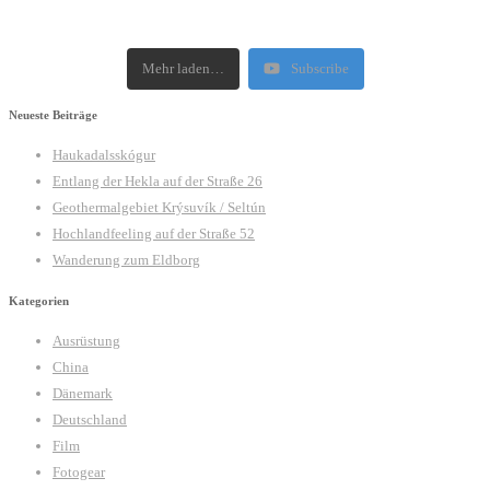
Mehr laden…
Subscribe
Neueste Beiträge
Haukadalsskógur
Entlang der Hekla auf der Straße 26
Geothermalgebiet Krýsuvík / Seltún
Hochlandfeeling auf der Straße 52
Wanderung zum Eldborg
Kategorien
Ausrüstung
China
Dänemark
Deutschland
Film
Fotogear