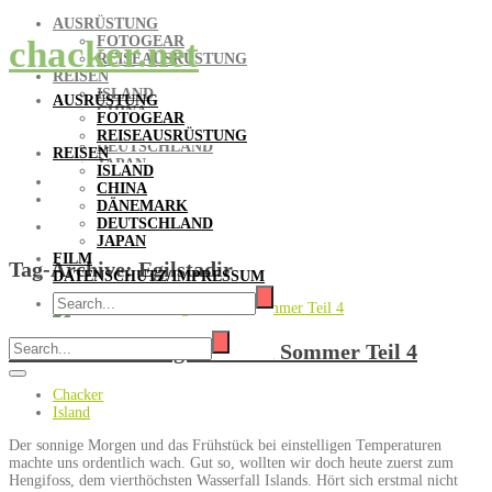
AUSRÜSTUNG
FOTOGEAR
chacker.net
REISEAUSRÜSTUNG
REISEN
ISLAND
AUSRÜSTUNG
CHINA
FOTOGEAR
DÄNEMARK
REISEAUSRÜSTUNG
DEUTSCHLAND
REISEN
JAPAN
ISLAND
FILM
CHINA
DATENSCHUTZ/IMPRESSUM
DÄNEMARK
DEUTSCHLAND
JAPAN
FILM
Tag-Archive:
Egilstadir
DATENSCHUTZ/IMPRESSUM
Island 2015 – Ringstraße im Sommer Teil 4
Chacker
Island
Der sonnige Morgen und das Frühstück bei einstelligen Temperaturen
machte uns ordentlich wach. Gut so, wollten wir doch heute zuerst zum
Hengifoss, dem vierthöchsten Wasserfall Islands. Hört sich erstmal nicht