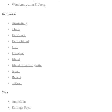
Wanderung zum Eldborg
Kategorien
Ausrüstung
China
Dänemark
Deutschland
Film
Fotogear
Island
Island – Lieblingsorte
Japan
Reisen
Taiwan
Meta
Anmelden
Eintrags-Feed