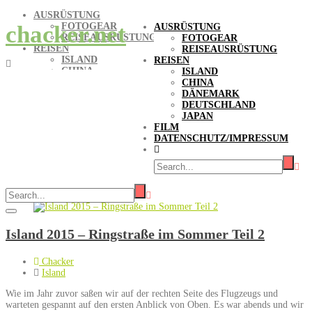
AUSRÜSTUNG
FOTOGEAR
chacker.net
AUSRÜSTUNG
REISEAUSRÜSTUNG
FOTOGEAR
REISEN
REISEAUSRÜSTUNG
ISLAND
REISEN
CHINA
ISLAND
DÄNEMARK
CHINA
DEUTSCHLAND
DÄNEMARK
JAPAN
DEUTSCHLAND
FILM
JAPAN
DATENSCHUTZ/IMPRESSUM
FILM
DATENSCHUTZ/IMPRESSUM
Tag-Archive:
Skaftafell
Island 2015 – Ringstraße im Sommer Teil 2
Chacker
Island
Wie im Jahr zuvor saßen wir auf der rechten Seite des Flugzeugs und
warteten gespannt auf den ersten Anblick von Oben. Es war abends und wir