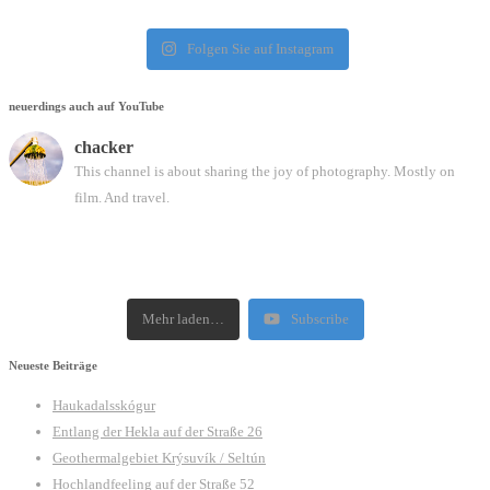
Folgen Sie auf Instagram
neuerdings auch auf YouTube
chacker
This channel is about sharing the joy of photography. Mostly on
film. And travel.
Mehr laden…
Subscribe
Neueste Beiträge
Haukadalsskógur
Entlang der Hekla auf der Straße 26
Geothermalgebiet Krýsuvík / Seltún
Hochlandfeeling auf der Straße 52