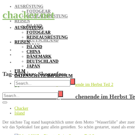
AUSRÜSTUNG
FOTOGEAR
chacker.net
REISEAUSRÜSTUNG
REISEN
ISLAND
AUSRÜSTUNG
CHINA
FOTOGEAR
DÄNEMARK
REISEAUSRÜSTUNG
DEUTSCHLAND
REISEN
JAPAN
ISLAND
FILM
CHINA
DATENSCHUTZ/IMPRESSUM
DÄNEMARK
DEUTSCHLAND
JAPAN
FILM
Tag-Archive:
Skogarfoss
DATENSCHUTZ/IMPRESSUM
Island 2017 – Ein langes Wochenende im Herbst Te
Chacker
Island
Der nächste Tag stand hauptsächlich unter dem Motto “Wasserfälle” aber zue
wir das Spektakel fast ganz allein genießen. So schön gestartet, stand als ers