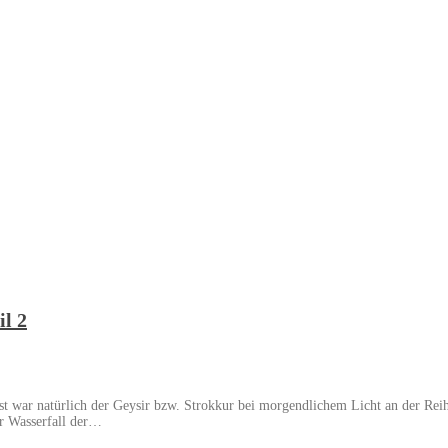
il 2
rst war natürlich der Geysir bzw. Strokkur bei morgendlichem Licht an der R
ter Wasserfall der…