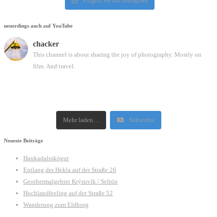
Folgen Sie auf Instagram
neuerdings auch auf YouTube
chacker
This channel is about sharing the joy of photography. Mostly on
film. And travel.
Mehr laden…
Subscribe
Neueste Beiträge
Haukadalsskógur
Entlang der Hekla auf der Straße 26
Geothermalgebiet Krýsuvík / Seltún
Hochlandfeeling auf der Straße 52
Wanderung zum Eldborg