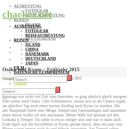
AUSRÜSTUNG
FOTOGEAR
chacker.net
REISEAUSRÜSTUNG
REISEN
ISLAND
AUSRÜSTUNG
CHINA
FOTOGEAR
DÄNEMARK
REISEAUSRÜSTUNG
DEUTSCHLAND
REISEN
JAPAN
ISLAND
FILM
CHINA
DATENSCHUTZ/IMPRESSUM
DÄNEMARK
DEUTSCHLAND
JAPAN
FILM
Osaka und Kyoto – Frühjahr 2015
DATENSCHUTZ/IMPRESSUM
Startseite
/
Reisen
/
Japan
/
Osaka und Kyoto – Frühjahr 2015
Chacker
Japan
Sonntags war nicht viel Zeit zum Ausruhen, es ging nämlich gleich morgens
früh weiter nach Osaka. Gibt Schlimmeres, zumal sich so die Chance ergab,
am gleichen Tag noch einen kurzen Ausflug nach Kyoto zu machen. Die
alte Hauptstadt bietet eine Menge Tempel und Gartenanlagen und zumindest
einen davon wollte ich mir anschauen. Meine Wahl fiel spontan auf den
Ginkaku ji Tempel. Da sollte es etwas ruhiger sein und war es dann auch.
Ende April war die Kirschblüte in Kyoto gerade durch, aber ein paar rosa
Blüten waren immer noch da und hübsch anzusehen. Am Tempel selber