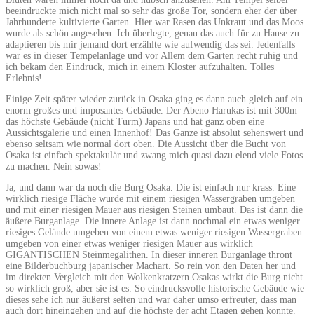
beeindruckte mich nicht mal so sehr das große Tor, sondern eher der über
Jahrhunderte kultivierte Garten. Hier war Rasen das Unkraut und das Moos
wurde als schön angesehen. Ich überlegte, genau das auch für zu Hause zu
adaptieren bis mir jemand dort erzählte wie aufwendig das sei. Jedenfalls
war es in dieser Tempelanlage und vor Allem dem Garten recht ruhig und
ich bekam den Eindruck, mich in einem Kloster aufzuhalten. Tolles
Erlebnis!
Einige Zeit später wieder zurück in Osaka ging es dann auch gleich auf ein
enorm großes und imposantes Gebäude. Der Abeno Harukas ist mit 300m
das höchste Gebäude (nicht Turm) Japans und hat ganz oben eine
Aussichtsgalerie und einen Innenhof! Das Ganze ist absolut sehenswert und
ebenso seltsam wie normal dort oben. Die Aussicht über die Bucht von
Osaka ist einfach spektakulär und zwang mich quasi dazu elend viele Fotos
zu machen. Nein sowas!
Ja, und dann war da noch die Burg Osaka. Die ist einfach nur krass. Eine
wirklich riesige Fläche wurde mit einem riesigen Wassergraben umgeben
und mit einer riesigen Mauer aus riesigen Steinen umbaut. Das ist dann die
äußere Burganlage. Die innere Anlage ist dann nochmal ein etwas weniger
riesiges Gelände umgeben von einem etwas weniger riesigen Wassergraben
umgeben von einer etwas weniger riesigen Mauer aus wirklich
GIGANTISCHEN Steinmegalithen. In dieser inneren Burganlage thront
eine Bilderbuchburg japanischer Machart. So rein von den Daten her und
im direkten Vergleich mit den Wolkenkratzern Osakas wirkt die Burg nicht
so wirklich groß, aber sie ist es. So eindrucksvolle historische Gebäude wie
dieses sehe ich nur äußerst selten und war daher umso erfreuter, dass man
auch dort hineingehen und auf die höchste der acht Etagen gehen konnte.