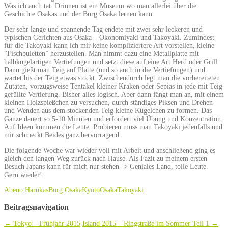
Was ich auch tat. Drinnen ist ein Museum wo man allerlei über die
Geschichte Osakas und der Burg Osaka lernen kann.
Der sehr lange und spannende Tag endete mit zwei sehr leckeren und
typischen Gerichten aus Osaka – Okonomiyaki und Takoyaki. Zumindest
für die Takoyaki kann ich mir keine kompliziertere Art vorstellen, kleine
“Fischbuletten” herzustellen. Man nimmt dazu eine Metallplatte mit
halbkugelartigen Vertiefungen und setzt diese auf eine Art Herd oder Grill.
Dann gießt man Teig auf Platte (und so auch in die Vertiefungen) und
wartet bis der Teig etwas stockt. Zwischendurch legt man die vorbereiteten
Zutaten, vorzugsweise Tentakel kleiner Kraken oder Sepias in jede mit Teig
gefüllte Vertiefung. Bisher alles logisch. Aber dann fängt man an, mit einem
kleinen Holzspießchen zu versuchen, durch ständiges Piksen und Drehen
und Wenden aus dem stockenden Teig kleine Kügelchen zu formen. Das
Ganze dauert so 5-10 Minuten und erfordert viel Übung und Konzentration.
Auf Ideen kommen die Leute. Probieren muss man Takoyaki jedenfalls und
mir schmeckt Beides ganz hervorragend.
Die folgende Woche war wieder voll mit Arbeit und anschließend ging es
gleich den langen Weg zurück nach Hause. Als Fazit zu meinem ersten
Besuch Japans kann für mich nur stehen -> Geniales Land, tolle Leute.
Gern wieder!
Abeno Harukas
Burg Osaka
Kyoto
Osaka
Takoyaki
Beitragsnavigation
←
Tokyo – Frühjahr 2015
Island 2015 – Ringstraße im Sommer Teil 1
→