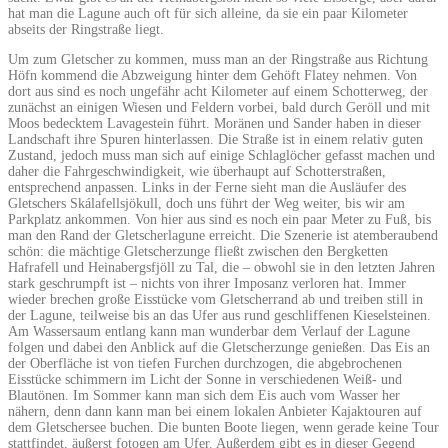
hat man die Lagune auch oft für sich alleine, da sie ein paar Kilometer
abseits der Ringstraße liegt.
Um zum Gletscher zu kommen, muss man an der Ringstraße aus Richtung
Höfn kommend die Abzweigung hinter dem Gehöft Flatey nehmen. Von
dort aus sind es noch ungefähr acht Kilometer auf einem Schotterweg, der
zunächst an einigen Wiesen und Feldern vorbei, bald durch Geröll und mit
Moos bedecktem Lavagestein führt. Moränen und Sander haben in dieser
Landschaft ihre Spuren hinterlassen. Die Straße ist in einem relativ guten
Zustand, jedoch muss man sich auf einige Schlaglöcher gefasst machen und
daher die Fahrgeschwindigkeit, wie überhaupt auf Schotterstraßen,
entsprechend anpassen. Links in der Ferne sieht man die Ausläufer des
Gletschers Skálafellsjökull, doch uns führt der Weg weiter, bis wir am
Parkplatz ankommen. Von hier aus sind es noch ein paar Meter zu Fuß, bis
man den Rand der Gletscherlagune erreicht. Die Szenerie ist atemberaubend
schön: die mächtige Gletscherzunge fließt zwischen den Bergketten
Hafrafell und Heinabergsfjöll zu Tal, die – obwohl sie in den letzten Jahren
stark geschrumpft ist – nichts von ihrer Imposanz verloren hat. Immer
wieder brechen große Eisstücke vom Gletscherrand ab und treiben still in
der Lagune, teilweise bis an das Ufer aus rund geschliffenen Kieselsteinen.
Am Wassersaum entlang kann man wunderbar dem Verlauf der Lagune
folgen und dabei den Anblick auf die Gletscherzunge genießen. Das Eis an
der Oberfläche ist von tiefen Furchen durchzogen, die abgebrochenen
Eisstücke schimmern im Licht der Sonne in verschiedenen Weiß- und
Blautönen. Im Sommer kann man sich dem Eis auch vom Wasser her
nähern, denn dann kann man bei einem lokalen Anbieter Kajaktouren auf
dem Gletschersee buchen. Die bunten Boote liegen, wenn gerade keine Tour
stattfindet, äußerst fotogen am Ufer. Außerdem gibt es in dieser Gegend