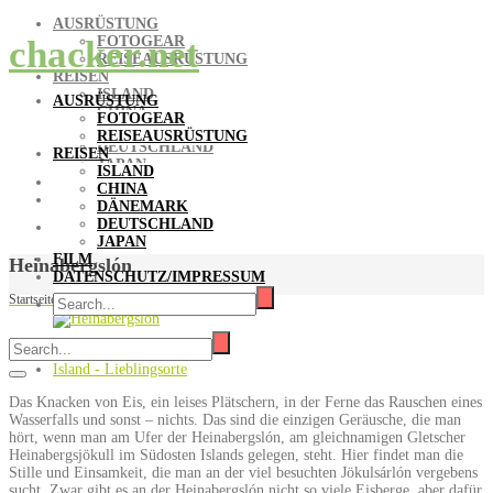
AUSRÜSTUNG
FOTOGEAR
chacker.net
REISEAUSRÜSTUNG
REISEN
ISLAND
AUSRÜSTUNG
CHINA
FOTOGEAR
DÄNEMARK
REISEAUSRÜSTUNG
DEUTSCHLAND
REISEN
JAPAN
ISLAND
FILM
CHINA
DATENSCHUTZ/IMPRESSUM
DÄNEMARK
DEUTSCHLAND
JAPAN
FILM
Heinabergslón
DATENSCHUTZ/IMPRESSUM
Startseite
/
Island - Lieblingsorte
/
Heinabergslón
Shacker
Island - Lieblingsorte
Das Knacken von Eis, ein leises Plätschern, in der Ferne das Rauschen eines
Wasserfalls und sonst – nichts. Das sind die einzigen Geräusche, die man
hört, wenn man am Ufer der Heinabergslón, am gleichnamigen Gletscher
Heinabergsjökull im Südosten Islands gelegen, steht. Hier findet man die
Stille und Einsamkeit, die man an der viel besuchten Jökulsárlón vergebens
sucht. Zwar gibt es an der Heinabergslón nicht so viele Eisberge, aber dafür