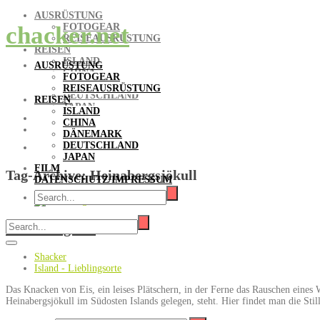
AUSRÜSTUNG
FOTOGEAR
chacker.net
REISEAUSRÜSTUNG
REISEN
ISLAND
AUSRÜSTUNG
CHINA
FOTOGEAR
DÄNEMARK
REISEAUSRÜSTUNG
DEUTSCHLAND
REISEN
JAPAN
ISLAND
FILM
CHINA
DATENSCHUTZ/IMPRESSUM
DÄNEMARK
DEUTSCHLAND
JAPAN
FILM
Tag-Archive:
Heinabergsjökull
DATENSCHUTZ/IMPRESSUM
Heinabergslón
Shacker
Island - Lieblingsorte
Das Knacken von Eis, ein leises Plätschern, in der Ferne das Rauschen eines
Heinabergsjökull im Südosten Islands gelegen, steht. Hier findet man die Sti