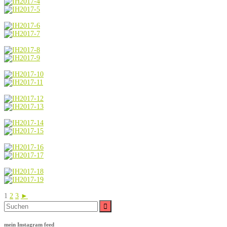
1
2
3
►
Suche
nach:
mein Instagram feed