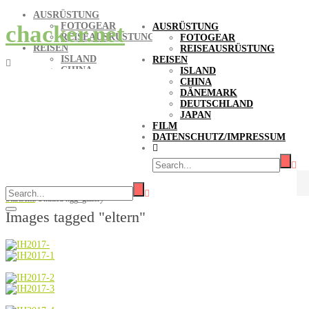
AUSRÜSTUNG
FOTOGEAR
chacker.net
AUSRÜSTUNG
REISEAUSRÜSTUNG
FOTOGEAR
REISEN
REISEAUSRÜSTUNG
ISLAND
REISEN
CHINA
ISLAND
DÄNEMARK
CHINA
DEUTSCHLAND
DÄNEMARK
JAPAN
DEUTSCHLAND
FILM
JAPAN
DATENSCHUTZ/IMPRESSUM
FILM
DATENSCHUTZ/IMPRESSUM
Bilder-Stichwort Eltern
Startseite
/
Untitled ngg_gallery
Images tagged "eltern"