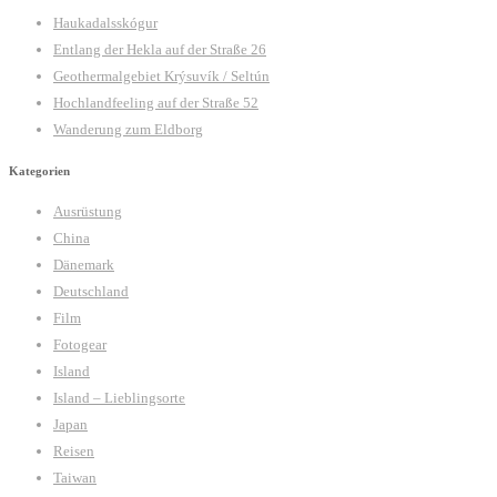
Haukadalsskógur
Entlang der Hekla auf der Straße 26
Geothermalgebiet Krýsuvík / Seltún
Hochlandfeeling auf der Straße 52
Wanderung zum Eldborg
Kategorien
Ausrüstung
China
Dänemark
Deutschland
Film
Fotogear
Island
Island – Lieblingsorte
Japan
Reisen
Taiwan