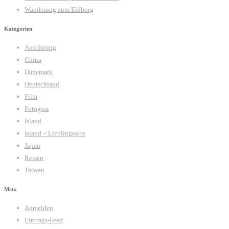
Wanderung zum Eldborg
Kategorien
Ausrüstung
China
Dänemark
Deutschland
Film
Fotogear
Island
Island – Lieblingsorte
Japan
Reisen
Taiwan
Meta
Anmelden
Eintrags-Feed