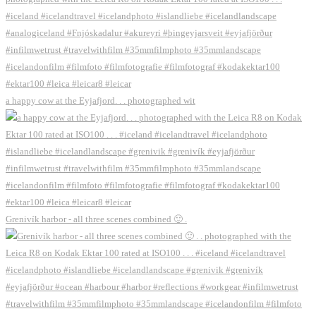
a happy cow at the Eyjafjord. . . photographed wit
Grenivík harbor - all three scenes combined 🙂 .