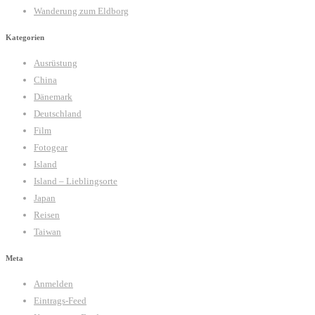
Wanderung zum Eldborg
Kategorien
Ausrüstung
China
Dänemark
Deutschland
Film
Fotogear
Island
Island – Lieblingsorte
Japan
Reisen
Taiwan
Meta
Anmelden
Eintrags-Feed