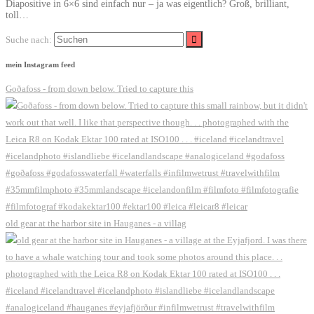
Diapositive in 6×6 sind einfach nur – ja was eigentlich? Groß, brilliant,
toll…
Suche nach:
mein Instagram feed
Goðafoss - from down below. Tried to capture this
old gear at the harbor site in Hauganes - a villag