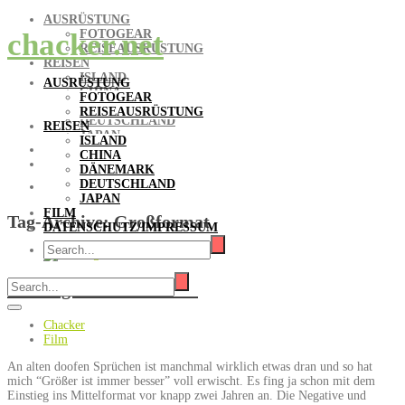
AUSRÜSTUNG
FOTOGEAR
chacker.net
REISEAUSRÜSTUNG
REISEN
ISLAND
AUSRÜSTUNG
CHINA
FOTOGEAR
DÄNEMARK
REISEAUSRÜSTUNG
DEUTSCHLAND
REISEN
JAPAN
ISLAND
FILM
CHINA
DATENSCHUTZ/IMPRESSUM
DÄNEMARK
DEUTSCHLAND
JAPAN
FILM
Tag-Archive:
Großformat
DATENSCHUTZ/IMPRESSUM
Einstieg ins Großformat
Chacker
Film
An alten doofen Sprüchen ist manchmal wirklich etwas dran und so hat
mich “Größer ist immer besser” voll erwischt. Es fing ja schon mit dem
Einstieg ins Mittelformat vor knapp zwei Jahren an. Die Negative und