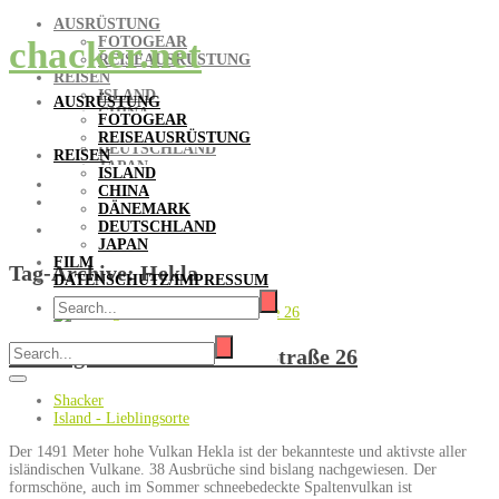
AUSRÜSTUNG
FOTOGEAR
chacker.net
REISEAUSRÜSTUNG
REISEN
ISLAND
AUSRÜSTUNG
CHINA
FOTOGEAR
DÄNEMARK
REISEAUSRÜSTUNG
DEUTSCHLAND
REISEN
JAPAN
ISLAND
FILM
CHINA
DATENSCHUTZ/IMPRESSUM
DÄNEMARK
DEUTSCHLAND
JAPAN
FILM
Tag-Archive:
Hekla
DATENSCHUTZ/IMPRESSUM
Entlang der Hekla auf der Straße 26
Shacker
Island - Lieblingsorte
Der 1491 Meter hohe Vulkan Hekla ist der bekannteste und aktivste aller
isländischen Vulkane. 38 Ausbrüche sind bislang nachgewiesen. Der
formschöne, auch im Sommer schneebedeckte Spaltenvulkan ist