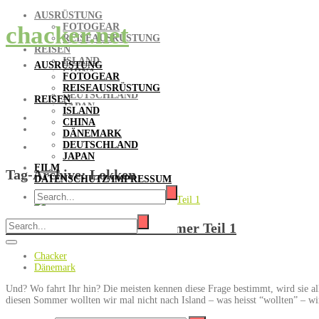
AUSRÜSTUNG
FOTOGEAR
chacker.net
REISEAUSRÜSTUNG
REISEN
ISLAND
AUSRÜSTUNG
CHINA
FOTOGEAR
DÄNEMARK
REISEAUSRÜSTUNG
DEUTSCHLAND
REISEN
JAPAN
ISLAND
FILM
CHINA
DATENSCHUTZ/IMPRESSUM
DÄNEMARK
DEUTSCHLAND
JAPAN
FILM
Tag-Archive:
Lokken
DATENSCHUTZ/IMPRESSUM
Dänemark – Zelten im Sommer Teil 1
Chacker
Dänemark
Und? Wo fahrt Ihr hin? Die meisten kennen diese Frage bestimmt, wird sie all
diesen Sommer wollten wir mal nicht nach Island – was heisst “wollten” – 