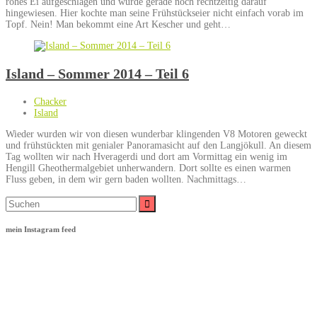
rohes Ei aufgeschlagen und wurde gerade noch rechtzeitig darauf
hingewiesen. Hier kochte man seine Frühstückseier nicht einfach vorab im
Topf. Nein! Man bekommt eine Art Kescher und geht…
Island – Sommer 2014 – Teil 6
Chacker
Island
Wieder wurden wir von diesen wunderbar klingenden V8 Motoren geweckt
und frühstückten mit genialer Panoramasicht auf den Langjökull. An diesem
Tag wollten wir nach Hveragerdi und dort am Vormittag ein wenig im
Hengill Gheothermalgebiet unherwandern. Dort sollte es einen warmen
Fluss geben, in dem wir gern baden wollten. Nachmittags…
Suche
nach:
mein Instagram feed