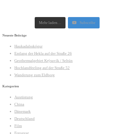
Mehr laden…
Subscribe
Neueste Beiträge
Haukadalsskógur
Entlang der Hekla auf der Straße 26
Geothermalgebiet Krýsuvík / Seltún
Hochlandfeeling auf der Straße 52
Wanderung zum Eldborg
Kategorien
Ausrüstung
China
Dänemark
Deutschland
Film
Fotogear