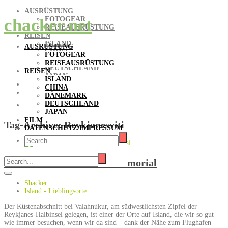
AUSRÜSTUNG
FOTOGEAR
chacker.net
REISEAUSRÜSTUNG
REISEN
ISLAND
AUSRÜSTUNG
CHINA
FOTOGEAR
DÄNEMARK
REISEAUSRÜSTUNG
DEUTSCHLAND
REISEN
JAPAN
ISLAND
FILM
CHINA
DATENSCHUTZ/IMPRESSUM
DÄNEMARK
DEUTSCHLAND
JAPAN
FILM
Tag-Archive:
Reykjanesviti
DATENSCHUTZ/IMPRESSUM
Valahnúkur / Great Auk Memorial
Shacker
Island - Lieblingsorte
Der Küstenabschnitt bei Valahnúkur, am südwestlichsten Zipfel der
Reykjanes-Halbinsel gelegen, ist einer der Orte auf Island, die wir so gut
wie immer besuchen, wenn wir da sind – dank der Nähe zum Flughafen