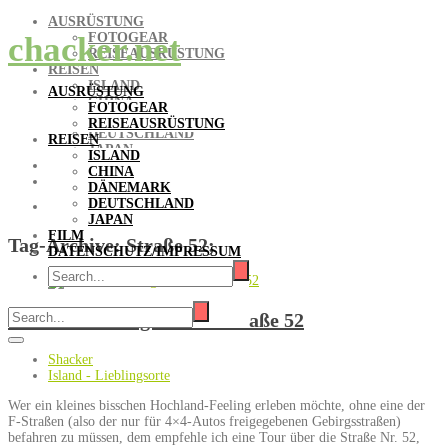
AUSRÜSTUNG
FOTOGEAR
chacker.net
REISEAUSRÜSTUNG
REISEN
ISLAND
AUSRÜSTUNG
CHINA
FOTOGEAR
DÄNEMARK
REISEAUSRÜSTUNG
DEUTSCHLAND
REISEN
JAPAN
ISLAND
FILM
CHINA
DATENSCHUTZ/IMPRESSUM
DÄNEMARK
DEUTSCHLAND
JAPAN
FILM
Tag-Archive:
Straße 52;
DATENSCHUTZ/IMPRESSUM
Hochlandfeeling auf der Straße 52
Shacker
Island - Lieblingsorte
Wer ein kleines bisschen Hochland-Feeling erleben möchte, ohne eine der
F-Straßen (also der nur für 4×4-Autos freigegebenen Gebirgsstraßen)
befahren zu müssen, dem empfehle ich eine Tour über die Straße Nr. 52,