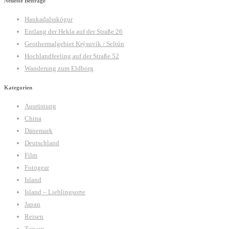
Neueste Beiträge
Haukadalsskógur
Entlang der Hekla auf der Straße 26
Geothermalgebiet Krýsuvík / Seltún
Hochlandfeeling auf der Straße 52
Wanderung zum Eldborg
Kategorien
Ausrüstung
China
Dänemark
Deutschland
Film
Fotogear
Island
Island – Lieblingsorte
Japan
Reisen
Taiwan